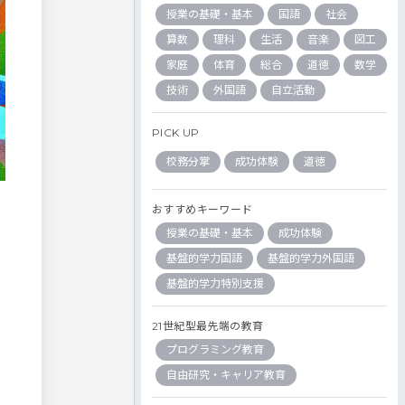
授業の基礎・基本
国語
社会
算数
理科
生活
音楽
図工
家庭
体育
総合
道徳
数学
技術
外国語
自立活動
PICK UP
校務分掌
成功体験
道徳
おすすめキーワード
授業の基礎・基本
成功体験
基盤的学力国語
基盤的学力外国語
基盤的学力特別支援
21世紀型最先端の教育
プログラミング教育
自由研究・キャリア教育