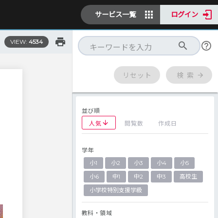
サービス一覧
ログイン
VIEW:
4534
リセット
検 索
並び順
人気
閲覧数
作成日
学年
小1
小2
小3
小4
小5
小6
中1
中2
中3
高校生
小学校特別支援学級
教科・領域