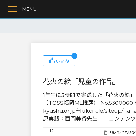
MENU
いいね
花火の絵「児童の作品」
1年生に5時間で実践した「花火の絵
（TOSS福岡ML推薦） No.5300060 htt
kyushu.or.jp/~fukcircle/siteup/han
原実践：西岡美香先生 コンテンツ
ID
aa2n2hz2sd