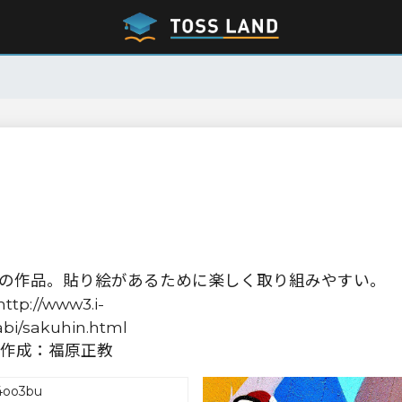
」の作品。貼り絵があるために楽しく取り組みやすい。
p://www3.i-
abi/sakuhin.html
作成：福原正教
4oo3bu