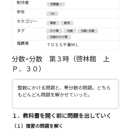
制作者
河野健一
学年
小6
カテゴリー
算数
数学
タグ
かけ算
分数
分数×分数
分数のかけ算
推薦者
ＴＯＳＳ千葉ＭＬ
分数×分数 第３時（啓林館 上
Ｐ．３０）
整数にかける問題と、帯分数の問題。どちら
もどんどん問題を解かせていった。
１．教科書を開く前に問題を出していく
（１）復習の問題を解く