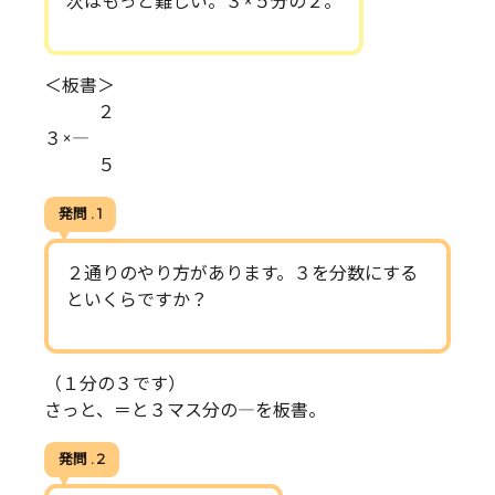
次はもっと難しい。３×５分の２。
＜板書＞
２
３×―
５
発問 . 1
２通りのやり方があります。３を分数にする
といくらですか？
（１分の３です）
さっと、＝と３マス分の―を板書。
発問 . 2