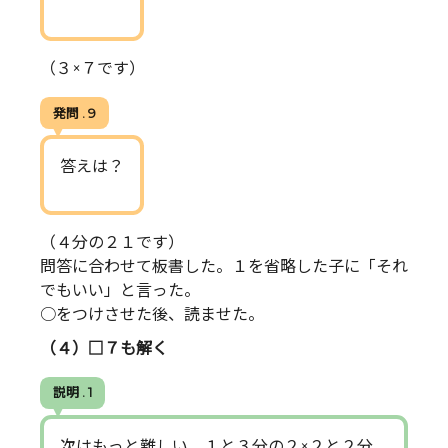
（３×７です）
発問 . 9
答えは？
（４分の２１です）
問答に合わせて板書した。１を省略した子に「それ
でもいい」と言った。
○をつけさせた後、読ませた。
（４）□７も解く
説明 . 1
次はもっと難しい。１と３分の２×２と２分