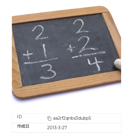
ID
aa2rf2qnbs3dubp5
作成日
2013-3-27