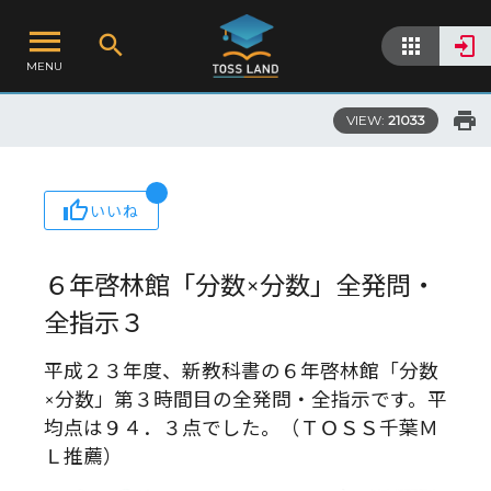
MENU
VIEW:
21033
いいね
６年啓林館「分数×分数」全発問・
全指示３
平成２３年度、新教科書の６年啓林館「分数
×分数」第３時間目の全発問・全指示です。平
均点は９４．３点でした。（ＴＯＳＳ千葉Ｍ
Ｌ推薦）