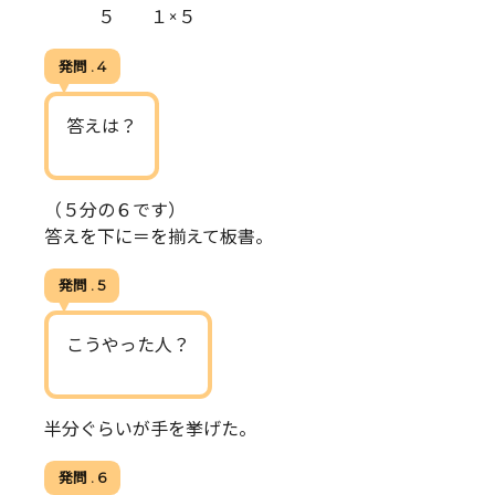
５ １×５
発問 . 4
答えは？
（５分の６です）
答えを下に＝を揃えて板書。
発問 . 5
こうやった人？
半分ぐらいが手を挙げた。
発問 . 6