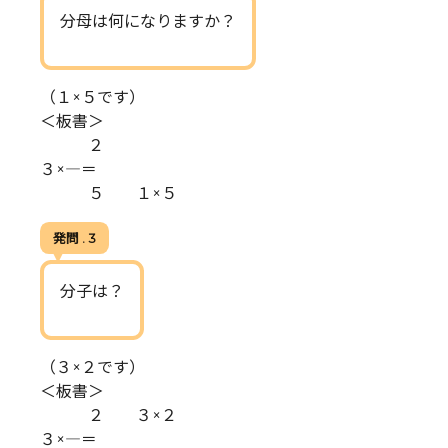
分母は何になりますか？
（１×５です）
＜板書＞
２
３×―＝―――
５ １×５
発問 . 3
分子は？
（３×２です）
＜板書＞
２ ３×２
３×―＝―――