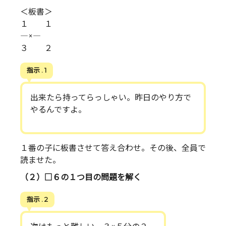
＜板書＞
１ １
―×―
３ ２
指示 . 1
出来たら持ってらっしゃい。昨日のやり方で
やるんですよ。
１番の子に板書させて答え合わせ。その後、全員で
読ませた。
（２）□６の１つ目の問題を解く
指示 . 2