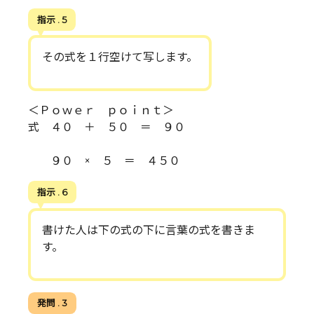
指示 . 5
その式を１行空けて写します。
＜Ｐｏｗｅｒ ｐｏｉｎｔ＞
式 ４０ ＋ ５０ ＝ ９０
９０ × ５ ＝ ４５０
指示 . 6
書けた人は下の式の下に言葉の式を書きま
す。
発問 . 3