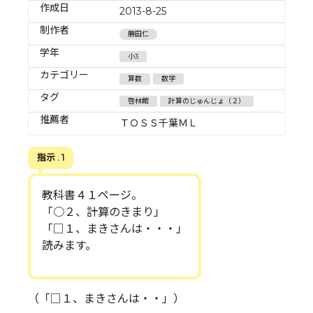
作成日
2013-8-25
制作者
勝田仁
学年
小3
カテゴリー
算数
数学
タグ
啓林館
計算のじゅんじょ（２）
推薦者
ＴＯＳＳ千葉ＭＬ
指示 . 1
教科書４１ページ。
「○２、計算のきまり」
「□１、まきさんは・・・」
読みます。
（「□１、まきさんは・・」）