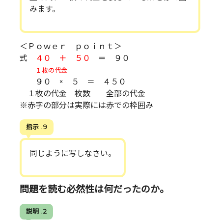
みます。
＜Ｐｏｗｅｒ ｐｏｉｎｔ＞
式
４０ ＋ ５０
＝ ９０
１枚の代金
９０ × ５ ＝ ４５０
１枚の代金 枚数 全部の代金
※赤字の部分は実際には赤での枠囲み
指示 . 9
同じように写しなさい。
問題を読む必然性は何だったのか。
説明 . 2