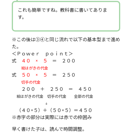
これも簡単ですね。教科書に書いてありま
す。
※この後は③④と同じ流れで以下の基本型まで進め
た。
＜Ｐｏｗｅｒ ｐｏｉｎｔ＞
式
４０ × ５
＝ ２００
絵はがきの代金
式
５０ × ５
＝ ２５０
切手の代金
２００ ＋ ２５０ ＝ ４５０
絵はがきの代金 切手の代金 全部の代金
↓
（４０×５）＋（５０×５）＝４５０
※赤字の部分は実際には赤での枠囲み
早く書けた子は、読んで時間調整。