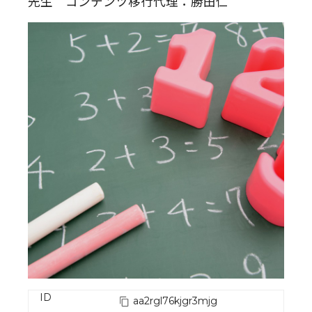
先生 コンテンツ移行代理：勝田仁
ID
aa2rgl76kjgr3mjg