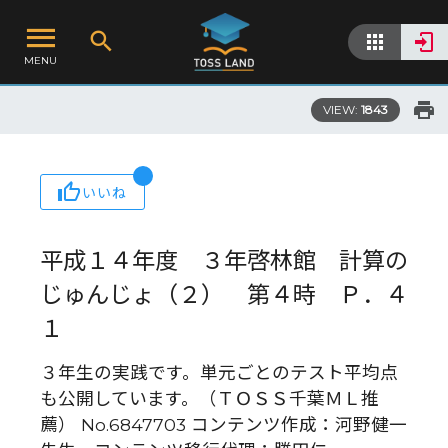
MENU
VIEW:
1843
いいね
平成１４年度 ３年啓林館 計算の
じゅんじょ（２） 第４時 Ｐ．４
１
３年生の実践です。単元ごとのテスト平均点
も公開しています。（ＴＯＳＳ千葉ＭＬ推
薦） No.6847703 コンテンツ作成：河野健一