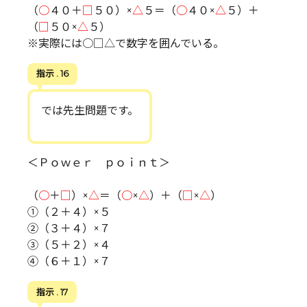
（
○
４０＋
□
５０）×
△
５＝（
○
４０×
△
５）＋
（
□
５０×
△
５）
※実際には○□△で数字を囲んでいる。
指示 . 16
では先生問題です。
＜Ｐｏｗｅｒ ｐｏｉｎｔ＞
（
○
＋
□
）×
△
＝（
○
×
△
）＋（
□
×
△
）
①（２＋４）×５
②（３＋４）×７
③（５＋２）×４
④（６＋１）×７
指示 . 17