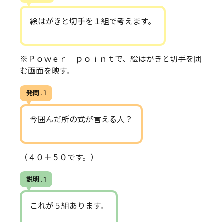
絵はがきと切手を１組で考えます。
※Ｐｏｗｅｒ ｐｏｉｎｔで、絵はがきと切手を囲
む画面を映す。
発問 . 1
今囲んだ所の式が言える人？
（４０＋５０です。）
説明 . 1
これが５組あります。