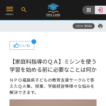
MENU
VIEW:
3024
いいね
【家庭科指導のＱＡ】ミシンを使う
学習を始める前に必要なことは何か
ＮＰＯ福島県子どもの教育支援サークルで答
えたＱＡ集。授業、学級経営等様々な悩みを
解決できます。