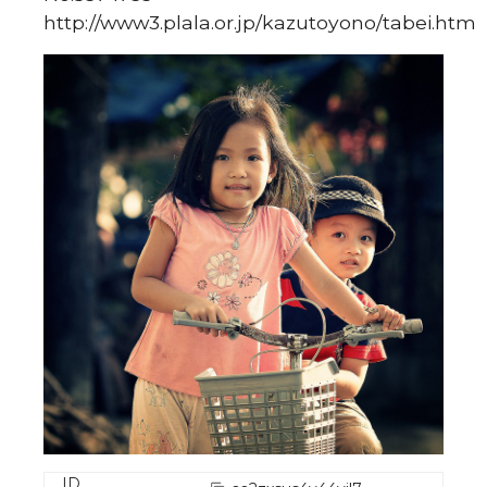
http://www3.plala.or.jp/kazutoyono/tabei.htm
ID