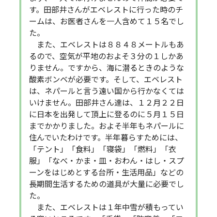
す。田部井さんがエベレストに行った時のチ
ームは、お医者さんを一人含めて１５名でし
た。
また、エベレストは８８４８メートルもあ
るので、空気が平地のおよそ３分の１しかあ
りません。ですから、海に潜るときのような
酸素ボンベが必要です。そして、エベレスト
は、ネパールと言う遠い国から行かなくては
いけません。田部井さん達は、１２月２２日
に日本を出発して頂上に登るのに５月１５日
までかかりました。およそ半年もネパールに
住んでいたわけです。半年暮らすためには、
「テント」「食料」「寝袋」「燃料」「衣
服」「なべ・かま・皿・おわん・はし・スプ
ーンをはじめとする台所・生活用品」などの
長期間生活するための道具が大量に必要でし
た。
また、エベレストは１年中雪が積もってい