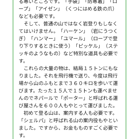
る寒いところです。「手袋」「防寒着」「ロ
ープ」「アイゼン」（くつにはめる鉄の爪）
なども必要です。
そして、普通の山ではなく岩登りもしなく
てはいけません。「ハーケン」（岩にうつく
ぎ）「ハンマー」「ユマール」（ロープで登
り下りするときに使う）「ピッケル」（ステ
ッキのようなもの）など特別な道具も必要で
す。
これらの大量の物は、結局１５トンにもな
りました。それを飛行機で送り、今度は飛行
場から山のふもとまで３６０キロを歩いて運
びます。たった１５人で１５トンも運べませ
んのでネパールで「ポーター」と呼ばれる運
び屋さんを６００人もやとって運びました。
初めて登る山は、案内する人も必要です。
「シェルパ」と呼ばれる山の案内役もやとい
ました。ですから、お金もものすごく必要で
す。