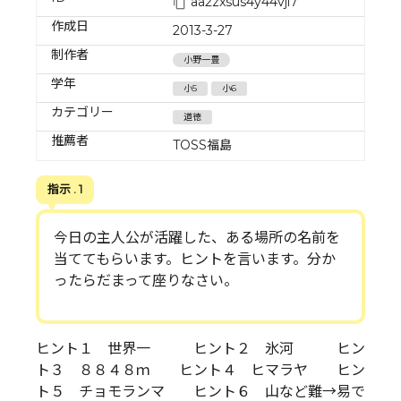
aa2zxsus4y44vjl7
作成日
2013-3-27
制作者
小野一豊
学年
小5
小6
カテゴリー
道徳
推薦者
TOSS福島
指示 . 1
今日の主人公が活躍した、ある場所の名前を
当ててもらいます。ヒントを言います。分か
ったらだまって座りなさい。
ヒント１ 世界一 ヒント２ 氷河 ヒン
ト３ ８８４８ｍ ヒント４ ヒマラヤ ヒン
ト５ チョモランマ ヒント６ 山など難→易で