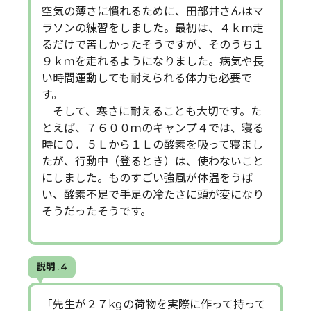
空気の薄さに慣れるために、田部井さんはマ
ラソンの練習をしました。最初は、４ｋｍ走
るだけで苦しかったそうですが、そのうち１
９ｋｍを走れるようになりました。病気や長
い時間運動しても耐えられる体力も必要で
す。
そして、寒さに耐えることも大切です。た
とえば、７６００ｍのキャンプ４では、寝る
時に０．５Ｌから１Ｌの酸素を吸って寝まし
たが、行動中（登るとき）は、使わないこと
にしました。ものすごい強風が体温をうば
い、酸素不足で手足の冷たさに頭が変になり
そうだったそうです。
説明 . 4
「先生が２７kgの荷物を実際に作って持って