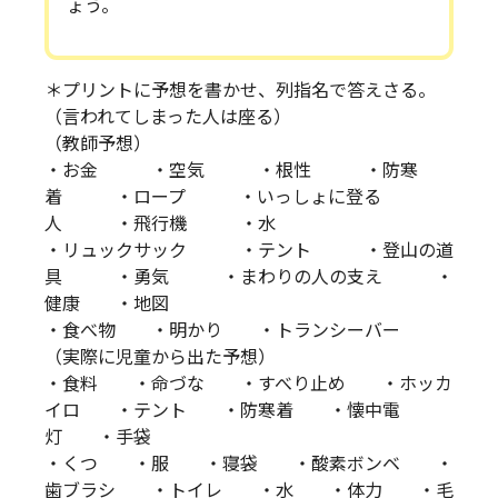
ょう。
＊プリントに予想を書かせ、列指名で答えさる。
（言われてしまった人は座る）
（教師予想）
・お金 ・空気 ・根性 ・防寒
着 ・ロープ ・いっしょに登る
人 ・飛行機 ・水
・リュックサック ・テント ・登山の道
具 ・勇気 ・まわりの人の支え ・
健康 ・地図
・食べ物 ・明かり ・トランシーバー
（実際に児童から出た予想）
・食料 ・命づな ・すべり止め ・ホッカ
イロ ・テント ・防寒着 ・懐中電
灯 ・手袋
・くつ ・服 ・寝袋 ・酸素ボンベ ・
歯ブラシ ・トイレ ・水 ・体力 ・毛