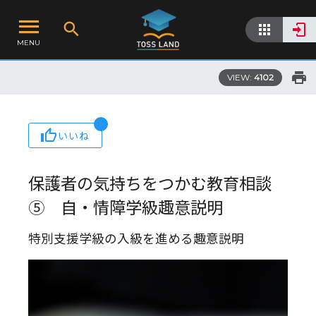
MENU
VIEW:
4102
いいね
保護者の気持ちをつかむ教育相談
⑤ 自・情障学級趣意説明
特別支援学級の入級を進める趣意説明