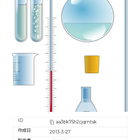
ID
aa3bk75h2cjqmtsk
作成日
2013-3-27