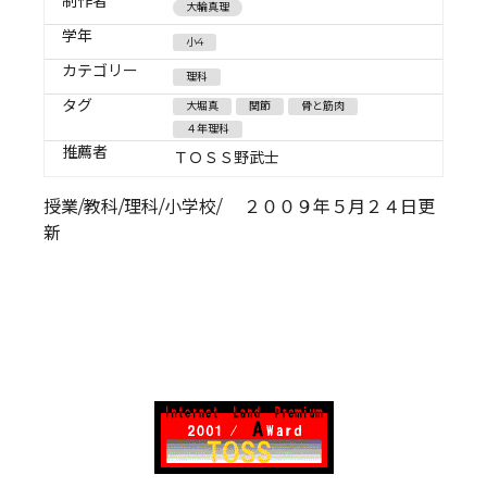
制作者
大輪真理
学年
小4
カテゴリー
理科
タグ
大堀真
関節
骨と筋肉
４年理科
推薦者
ＴＯＳＳ野武士
授業/教科/理科/小学校/ ２００９年５月２４日更
新