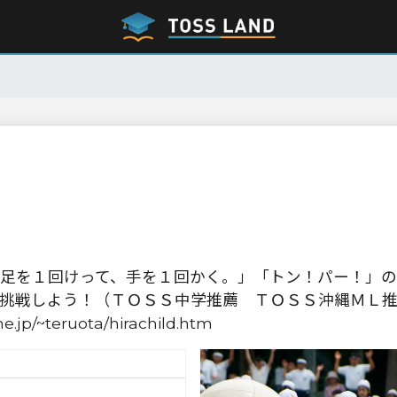
足を１回けって、手を１回かく。」「トン！パー！」の
挑戦しよう！（ＴＯＳＳ中学推薦 ＴＯＳＳ沖縄ＭＬ
.jp/~teruota/hirachild.htm