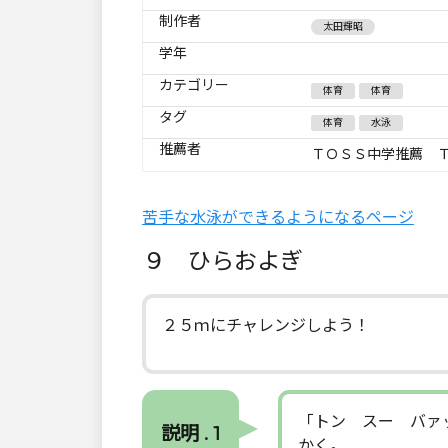
制作者
太田輝昭
学年
カテゴリー
体育
体育
タグ
体育
水泳
推薦者
ＴＯＳＳ中学推薦 
苦手な水泳ができるようになるページ
９ ひらおよぎ
２５ｍにチャレンジしよう！
「トン スー バァ
説明 . 1
かく。