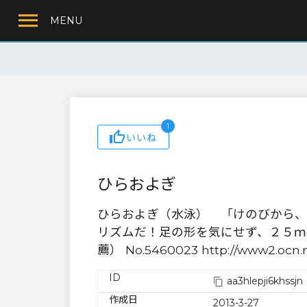
MENU
1
いいね
ひらおよぎ
ひらおよぎ（水泳） 「けのびから、
リズムだ！足の形を気にせず、２５ｍ
薦） No.5460023 http://www2.ocn.ne
ID
aa3hlepji6khssjn
作成日
2013-3-27