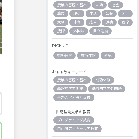
授業の基礎・基本
国語
社会
算数
理科
生活
音楽
図工
家庭
体育
総合
道徳
数学
技術
外国語
自立活動
PICK UP
校務分掌
成功体験
道徳
おすすめキーワード
授業の基礎・基本
成功体験
基盤的学力国語
基盤的学力外国語
基盤的学力特別支援
21世紀型最先端の教育
プログラミング教育
自由研究・キャリア教育