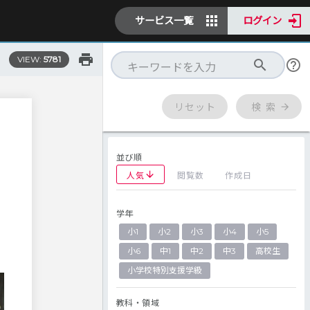
サービス一覧
ログイン
VIEW:
5781
リセット
検 索
並び順
人気
閲覧数
作成日
学年
小1
小2
小3
小4
小5
推
小6
中1
中2
中3
高校生
小学校特別支援学級
教科・領域