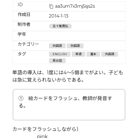
ID
aa3um7x3mj5sjs2s
作成日
2014-1-13
制作者
五十嵐貴弘
学年
カテゴリー
外国語
外国語
タグ
ENGLISH
単語
基本
外国語
英会話
単語の導入は、1度には4～5個までがよい。子ども
は急に覚えられないからである。
① 絵カードをフラッシュ、教師が発音す
る。
カードをフラッシュしながら）
pink,