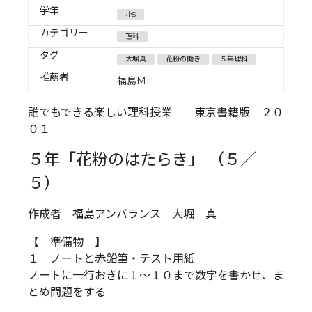
学年
小5
カテゴリー
理科
タグ
大堀真
花粉の働き
５年理科
推薦者
福島ML
誰でもできる楽しい理科授業 東京書籍版 ２０
０１
５年「花粉のはたらき」 （５／
５）
作成者 福島アンバランス 大堀 真
【 準備物 】
１ ノートと赤鉛筆・テスト用紙
ノートに一行おきに１～１０まで数字を書かせ、ま
とめ問題をする