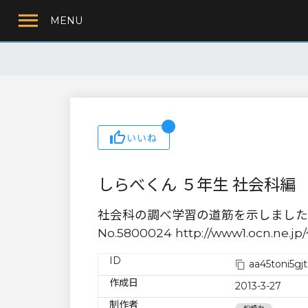
MENU
いいね
しらべくん ５年生 社会科編
社会科の調べ学習の道筋を示しました。
No.5800024 http://www1.ocn.ne.jp/
ID
aa45toni5gjt
作成日
2013-3-27
制作者