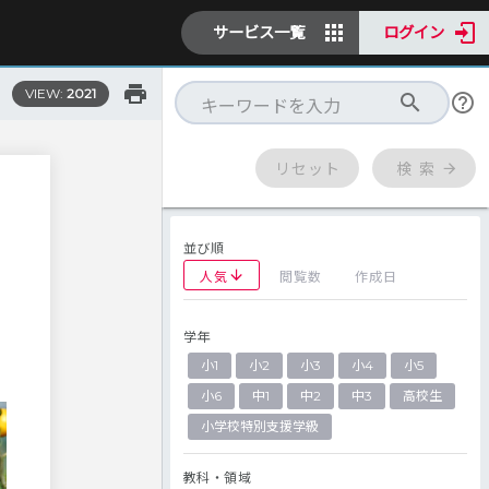
サービス一覧
ログイン
VIEW:
2021
リセット
検 索
並び順
人気
閲覧数
作成日
学年
小1
小2
小3
小4
小5
小6
中1
中2
中3
高校生
小学校特別支援学級
教科・領域