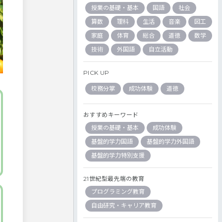
授業の基礎・基本
国語
社会
算数
理科
生活
音楽
図工
家庭
体育
総合
道徳
数学
技術
外国語
自立活動
PICK UP
校務分掌
成功体験
道徳
おすすめキーワード
授業の基礎・基本
成功体験
基盤的学力国語
基盤的学力外国語
基盤的学力特別支援
21世紀型最先端の教育
プログラミング教育
自由研究・キャリア教育