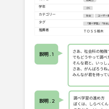
松崎力
学年
小5
カテゴリー
社会
ユーザー
タグ
「調べ学習」「社会
推薦者
ＴＯＳＳ栃木
さあ、社会科の勉強
説明 . 1
でもどうやって調べ
そんな君と、いっし
さあ、がんばろうね
みんなが君を待って
調べ学習の進め方
説明 . 2
ぼくは、しらべくん