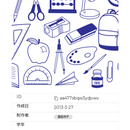
ID
aa477xbqw3ydjvwv
作成日
2013-3-27
制作者
豊田亮平
学年