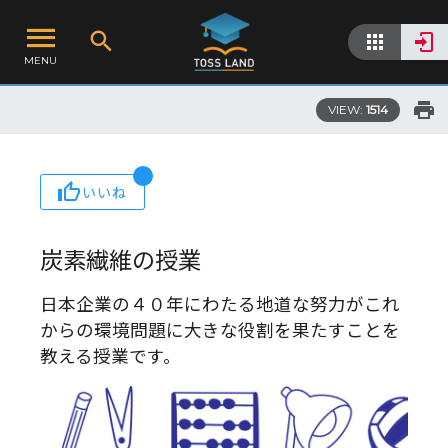
MENU
VIEW:
1514
いいね
炭素繊維の授業
日本企業の４０年にわたる地道な努力がこれ
からの環境問題に大きな役割を果たすことを
教える授業です。