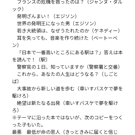
フランスの危機を救ったのは？（ジャンヌ・ダル
ック）
発明ざんまい！（エジソン）
世界の発明王になった男（エジソン）
若き大統領は、なぜうたれたのか（ケネディー）
耳を失っても、音楽を作り続けた（ベートーベ
ン）
「日本で一番高いところにある駅は？」答えは本
を読んで！（駅）
警察官の１日、知っていますか（警察署と交番）
これから、あなたの人生はどうなる？（しごと
ば）
大事故から新しい道を歩む（車いすバスケで夢を
駆けろ）
絶望は新たなる出発（車いすバスケで夢を駆け
ろ）
※テーマに沿った本ではないが、次のコピーをつく
った子もいた。
最悪 最低が命の恩人（きっときみに届くと信じ