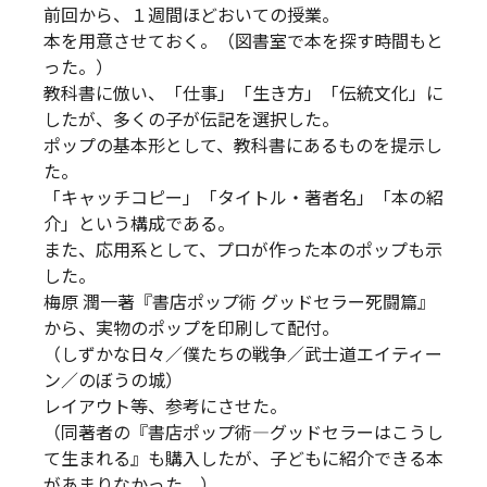
前回から、１週間ほどおいての授業。
本を用意させておく。（図書室で本を探す時間もと
った。）
教科書に倣い、「仕事」「生き方」「伝統文化」に
したが、多くの子が伝記を選択した。
ポップの基本形として、教科書にあるものを提示し
た。
「キャッチコピー」「タイトル・著者名」「本の紹
介」という構成である。
また、応用系として、プロが作った本のポップも示
した。
梅原 潤一著『書店ポップ術 グッドセラー死闘篇』
から、実物のポップを印刷して配付。
（しずかな日々／僕たちの戦争／武士道エイティー
ン／のぼうの城）
レイアウト等、参考にさせた。
（同著者の『書店ポップ術―グッドセラーはこうし
て生まれる』も購入したが、子どもに紹介できる本
があまりなかった。）