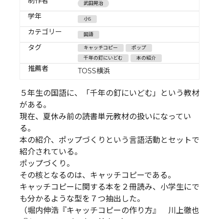
制作者
武田晃治
学年
小5
カテゴリー
国語
タグ
キャッチコピー
ポップ
千年の釘にいどむ
本の紹介
推薦者
TOSS横浜
５年生の国語に、「千年の釘にいどむ」という教材
がある。
現在、夏休み前の読書単元教材の扱いになってい
る。
本の紹介、ポップづくりという言語活動とセットで
紹介されている。
ポップづくり。
その核となるのは、キャッチコピーである。
キャッチコピーに関する本を２冊読み、小学生にで
も分かるような型を７つ抽出した。
（堀内伸浩『キャッチコピーの作り方』 川上徹也