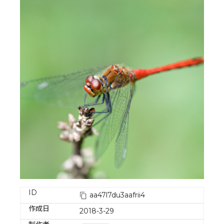
ID
aa47l7du3aafrii4
作成日
2018-3-29