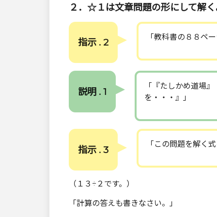
２．☆１は文章問題の形にして解く
「教科書の８８ペー
指示 . 2
「『たしかめ道場』
説明 . 1
を・・・』」
「この問題を解く式
指示 . 3
（１３÷２です。）
「計算の答えも書きなさい。」