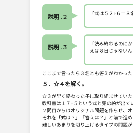
「式は５２÷６＝８
説明 . 2
「読み終わるのにか
説明 . 3
えは８日じゃないん
ここまで言ったら３名とも答えがわかった
５．☆４を解く。
☆３が早く終わった子に取り組ませていた
教科書は１７÷５という式と栗の絵が出て
２問目からはオリジナル問題を作らせ、オ
それを「式は？」「答えは？」と前で進め
難しいあまりを切り上げるタイプの問題が