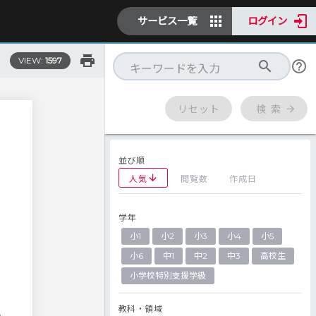
サービス一覧
ログイン
VIEW:
1597
リセット
検 索
並び順
人気
閲覧数
作成日
学年
小1
小2
小3
小4
小5
小6
中1
中2
中3
高校生
小学校特別支援学級
教科・領域