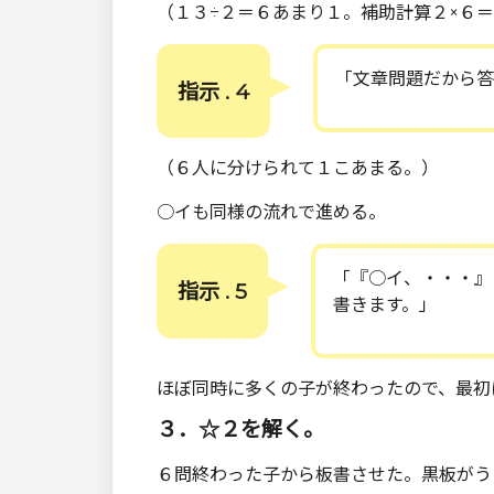
（１３÷２＝６あまり１。補助計算２×６
「文章問題だから答
指示 . 4
（６人に分けられて１こあまる。）
○イも同様の流れで進める。
「『○イ、・・・』
指示 . 5
書きます。」
ほぼ同時に多くの子が終わったので、最初
３．☆２を解く。
６問終わった子から板書させた。黒板がう