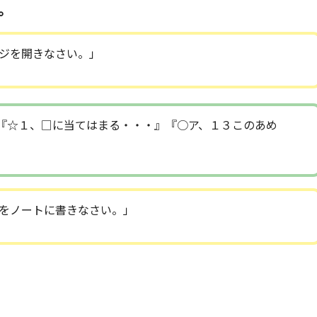
。
ジを開きなさい。」
『☆１、□に当てはまる・・・』『○ア、１３このあめ
をノートに書きなさい。」