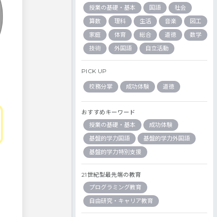
授業の基礎・基本
国語
社会
算数
理科
生活
音楽
図工
家庭
体育
総合
道徳
数学
技術
外国語
自立活動
PICK UP
校務分掌
成功体験
道徳
おすすめキーワード
授業の基礎・基本
成功体験
基盤的学力国語
基盤的学力外国語
基盤的学力特別支援
21世紀型最先端の教育
プログラミング教育
自由研究・キャリア教育