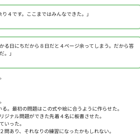
余り４です。ここまではみんなできた。」
かる日にちだから８日だと４ページ余ってしまう。だから答
だ。」
。
。
いる。最初の問題はこの式や絵に合うように作らせた。
リジナル問題ができた先着４名に板書させた。
ていった。
２問あり、それなりの練習になったかもしれない。