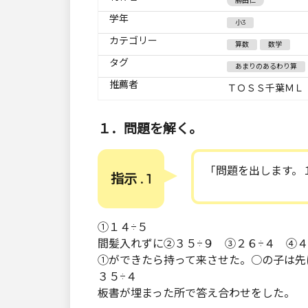
勝田仁
学年
小3
カテゴリー
算数
数学
タグ
あまりのあるわり算
推薦者
ＴＯＳＳ千葉ＭＬ
１．問題を解く。
「問題を出します。
指示 . 1
①１４÷５
間髪入れずに②３５÷９ ③２６÷４ ④４
①ができたら持って来させた。○の子は先
３５÷４
板書が埋まった所で答え合わせをした。