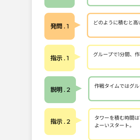
どのように積むと高
発問 . 1
グループで1分間、
指示 . 1
作戦タイムではグル
説明 . 2
タワーを積む時間は
指示 . 2
よーいスタート。