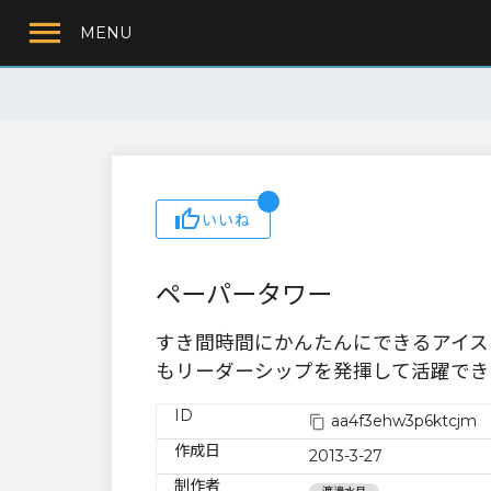
MENU
いいね
ペーパータワー
すき間時間にかんたんにできるアイス
もリーダーシップを発揮して活躍でき
ID
aa4f3ehw3p6ktcjm
作成日
2013-3-27
制作者