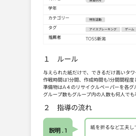
渡邉水月
学年
カテゴリー
特別活動
タグ
アイスブレーキング
ゲーム
推薦者
TOSS新潟
１ ルール
与えられた紙だけで、できるだけ高いタワ
作戦時間は1分間、作成時間も1分間間程度
準備物はA４のリサイクルペーパーを各グ
グループ数もグループ内の人数も何人でも
２ 指導の流れ
紙を折るなど工夫し
説明 . 1