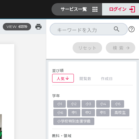
サービス一覧
ログイン
VIEW:
61319
リセット
検 索
並び順
人気
閲覧数
作成日
学年
君
小1
小2
小3
小4
小5
小6
中1
中2
中3
高校生
小学校特別支援学級
教科・領域