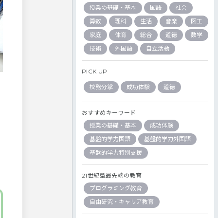
授業の基礎・基本
国語
社会
算数
理科
生活
音楽
図工
家庭
体育
総合
道徳
数学
技術
外国語
自立活動
PICK UP
校務分掌
成功体験
道徳
おすすめキーワード
授業の基礎・基本
成功体験
基盤的学力国語
基盤的学力外国語
基盤的学力特別支援
21世紀型最先端の教育
プログラミング教育
自由研究・キャリア教育