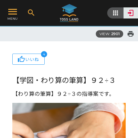
MENU
VIEW:
2901
4
いいね
【学図・わり算の筆算】９２÷３
【わり算の筆算】９２÷３の指導案です。