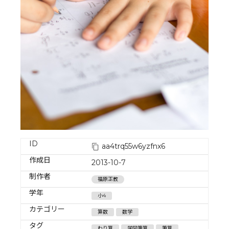
ID
aa4trq55w6yzfnx6
作成日
2013-10-7
制作者
福原正教
学年
小4
カテゴリー
算数
数学
タグ
わり算
学図筆算
筆算