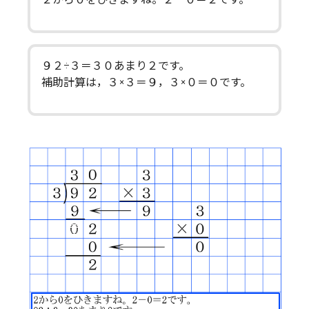
９２÷３＝３０あまり２です。
補助計算は，３×３＝９，３×０＝０です。