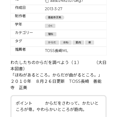
aa5bz4lxztu7ukg7
作成日
2013-3-27
制作者
善能寺正美
学年
小4
カテゴリー
理科
タグ
からだ
ほね
筋肉
骨
推薦者
TOSS長崎ML
わたしたちのからだを調べよう（１） （大日
本図書）
「ほねがあるところ。からだが曲がるところ。」
２０１０年 ８月２６日更新 TOSS長崎 善能
寺 正美
ポイント からだをさわって、かたいと
ころが骨。やわらかいところが筋肉。