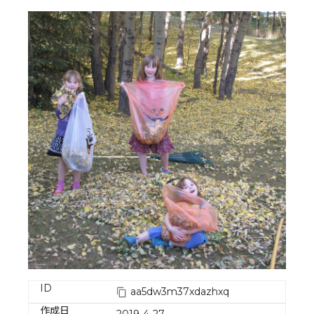
ID
aa5dw3m37xdazhxq
作成日
2019-4-27