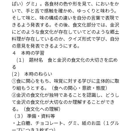
ぱい）グミ」。各食材の色や形を見て、においをか
いで、手と舌で感触を確かめ、ゆっくりと味わう。
そして味と、味の構成の違いを自分の言葉で表現で
きるよう発表する。その後、食文化部分では、金沢
にどのような食文化が存在していてどのような郷土
料理が存在しているのか、クイズ形式で学び、自分
の意見を発表できるようにする。
４ 本時の学習
(１) 題材名 食と金沢の食文化の大切さを広め
る
(２) 本時のねらい
①食に関心をもち、味覚に対する学びに主体的に取
り組もうとする。（食への関心・意欲・態度）
②金沢の食文化が独特であることを認識し、どうし
て金沢の食文化が大切なのか理解することができ
る。（食文化への理解）
（３） 準備・資料等
・上白糖、チョコレート、グミ、紙のお皿（１グル
ープにつき３枚ずつ）