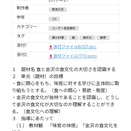
制作者
厚見行正
学年
小5
カテゴリー
ユーザー担当教科
タグ
郷土料理
食
食文化
食育
添付1
添付ファイル8057.doc
添付2
添付ファイル1710.pptx
１ 題材名 食と金沢の食文化の大切さを認識する
２ 単元（題材）の目標
・食に関心をもち、味覚に対する学びに主体的に取
り組もうとする。（食への関心・意欲・態度）
・金沢の食文化が独特であることを認識し、どうし
て金沢の食文化が大切なのか理解することができ
る。（食文化への理解）
３ 指導にあたって
(１) 教材観 「味覚の体感」「金沢の食文化を