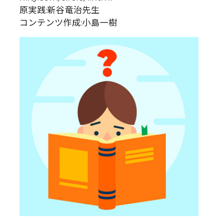
原実践:新谷竜治先生
コンテンツ作成:小島一樹