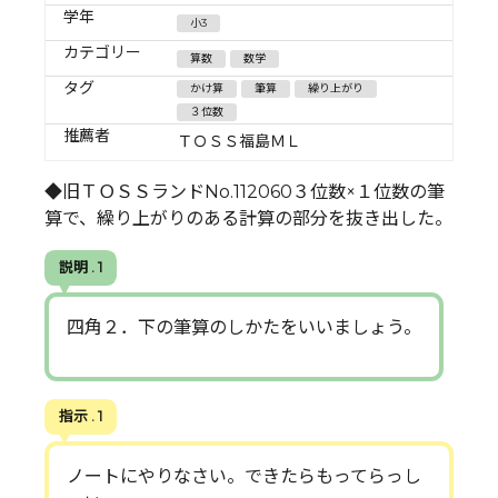
学年
小3
カテゴリー
算数
数学
タグ
かけ算
筆算
繰り上がり
３位数
推薦者
ＴＯＳＳ福島ＭＬ
◆旧ＴＯＳＳランドNo.112060３位数×１位数の筆
算で、繰り上がりのある計算の部分を抜き出した。
説明 . 1
四角２．下の筆算のしかたをいいましょう。
指示 . 1
ノートにやりなさい。できたらもってらっし