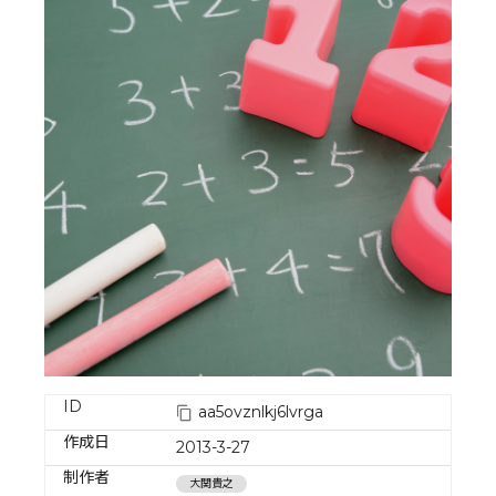
ID
aa5ovznlkj6lvrga
作成日
2013-3-27
制作者
大関貴之