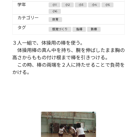
学年
小1
小2
小3
小4
小5
小6
カテゴリー
体育
タグ
感覚づくり
指導
鉄棒
３人一組で、体操用の棒を使う。
体操用棒の真ん中を持ち、腕を伸ばしたまま胸の
高さからももの付け根まで棒を引きつける。
この時、棒の両端を２人に持たせることで負荷を
かける。