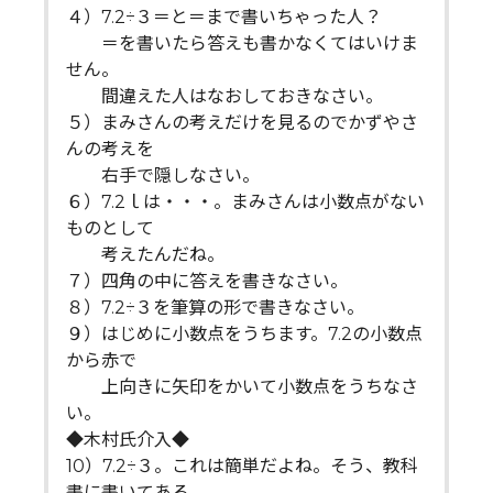
４）7.2÷３＝と＝まで書いちゃった人？
＝を書いたら答えも書かなくてはいけま
せん。
間違えた人はなおしておきなさい。
５）まみさんの考えだけを見るのでかずやさ
んの考えを
右手で隠しなさい。
６）7.2ｌは・・・。まみさんは小数点がない
ものとして
考えたんだね。
７）四角の中に答えを書きなさい。
８）7.2÷３を筆算の形で書きなさい。
９）はじめに小数点をうちます。7.2の小数点
から赤で
上向きに矢印をかいて小数点をうちなさ
い。
◆木村氏介入◆
10）7.2÷３。これは簡単だよね。そう、教科
書に書いてある。