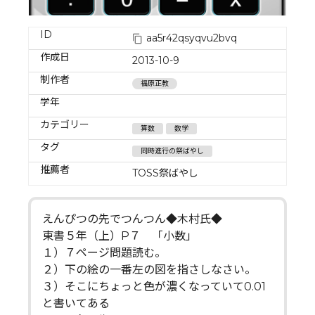
ID
aa5r42qsyqvu2bvq
作成日
2013-10-9
制作者
福原正教
学年
カテゴリー
算数
数学
タグ
同時進行の祭ばやし
推薦者
TOSS祭ばやし
えんぴつの先でつんつん◆木村氏◆
東書５年（上）P７ 「小数」
１）７ページ問題読む。
２）下の絵の一番左の図を指さしなさい。
３）そこにちょっと色が濃くなっていて0.01
と書いてある