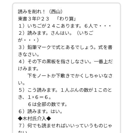
読みを削れ！（西山）
東書３年P２３ 「わり算」
１）いちごが２４こあります。６人で・・・
２）読みます。さんはい。（いちご
が・・・）
３）鉛筆マークで式とあるでしょう。式を書
きなさい。
４）その下の黒板を指さしなさい。一番上だ
けみます。
下をノートか下敷きでかくしちゃいなさ
い。
５）こう読みます。１人ぶんの数が１このと
き、１×６＝６。
６は全部の数です。
６）読みます。はい。
◆木村氏介入◆
７）何でも読ませればいいっていうものじゃ
ない。