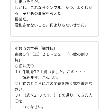
しまいそうだ。
しかし、これならシンプル、かつ、よくわか
る。子どもの事実を考えた
授業だ。
混乱させないこと。何よりもたいせつだ。
小数点の主張（細井氏）
東書５年（上）２１～２２ 「小数の割り
算」
◇細井氏◇
１）牛乳を7.2ｌ買いました。この・・・
読みます。さんはい。
２）式のところにこの問題を解く式を書きな
さい。
３）（式 7.2÷３です。）その通り、できた人
○を
つけなさい。