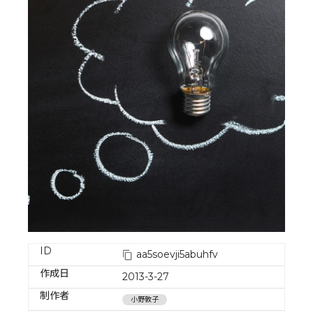
ID
aa5soevji5abuhfv
作成日
2013-3-27
制作者
小野敦子