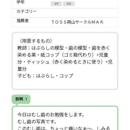
学年
小1
小2
カテゴリー
推薦者
ＴＯＳＳ岡山サークルＭＡＫ
（用意するもの）
教師：はぶらしの模型・歯の模型・歯を赤く
染める薬・紙コップ（ゴミ箱代わり）×児童
分・ティッシュ（赤く染めるときに使う）×児
童分
子ども：はぶらし・コップ
説明 . 1
今日はむし歯のお勉強をします。
むし歯の写真です。
このむし歯は、ちょっと痛いなぁ～、しみる