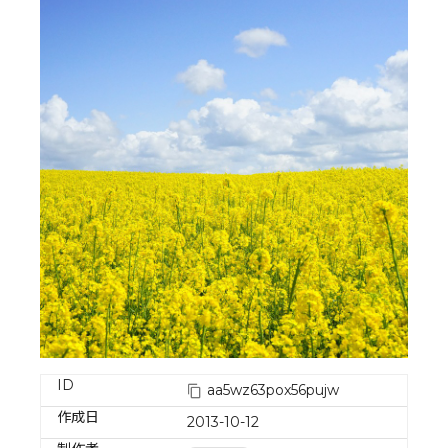
ID
aa5wz63pox56pujw
作成日
2013-10-12