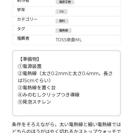
制作者
福原正教
学年
小6
カテゴリー
理科
タグ
電熱線
推薦者
TOSS奈良ML
【準備物】
①電源装置
②電熱線（太さ0.2mmと太さ0.4mm，長さ
は15cmぐらい）
③電熱線を置く台
④みのむしクリップつき導線
⑤発泡スチレン
条件をそろえながら，太い電熱線と細い電熱線では
どちらのほうがはやく切れるかストップウォッチで