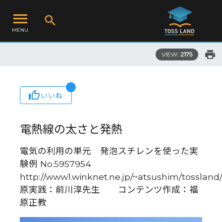
MENU
VIEW:
2175
いいね
電熱線の太さと発熱
電気の利用の単元 発泡スチレンを使った実
験例 No.5957954
http://www1.winknet.ne.jp/~atsushim/tossla
原実践：前川淳先生 コンテンツ作成：福
原正教