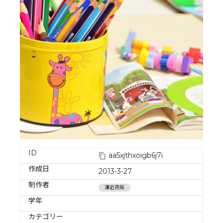
ID
aa5xjthxoigb6j7i
作成日
2013-3-27
制作者
澤近亮祐
学年
カテゴリー