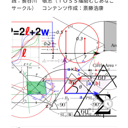
践：長谷川 敬志（ＴＯＳＳ播磨むしあなご
サークル） コンテンツ作成：斎藤浩康