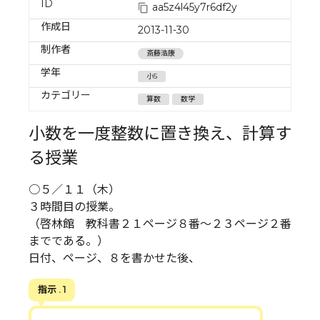
ID
aa5z4l45y7r6df2y
作成日
2013-11-30
制作者
斎藤浩康
学年
小5
カテゴリー
算数
数学
小数を一度整数に置き換え、計算す
る授業
○５／１１（木）
３時間目の授業。
（啓林館 教科書２１ページ８番～２３ページ２番
までである。）
日付、ページ、８を書かせた後、
指示 . 1