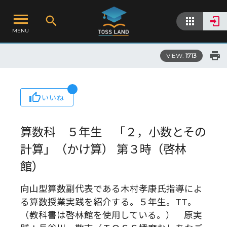
MENU
VIEW:
1713
いいね
算数科 ５年生 「２，小数とその
計算」（かけ算） 第３時（啓林
館）
向山型算数副代表である木村孝康氏指導によ
る算数授業実践を紹介する。５年生。TT。
（教科書は啓林館を使用している。） 原実