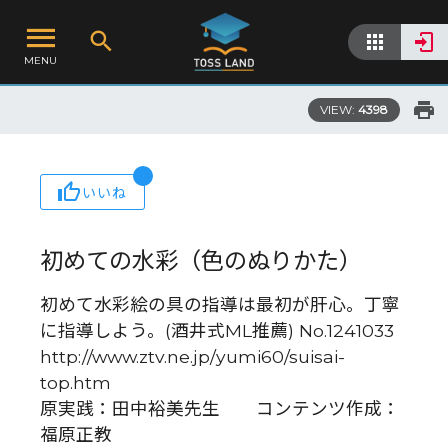
MENU
VIEW:
4398
いいね
初めての水彩（色のぬりかた）
初めて水彩絵の具の指導は最初が肝心。丁寧
に指導しよう。(酒井式ML推薦) No.1241033
http://www.ztv.ne.jp/yumi60/suisai-
top.htm
原実践：田中裕美先生 コンテンツ作成：
福原正教