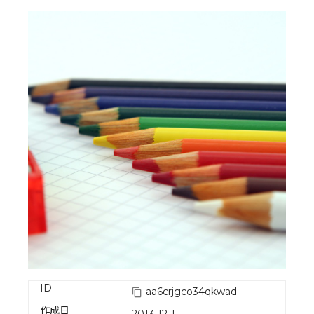
ID
aa6crjgco34qkwad
作成日
2013-12-1