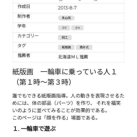
作成日
2013-8-7
制作者
永山祐
学年
小3
小4
カテゴリー
図工
タグ
紙版画
酒井式
推薦者
北海道ＭＬ推薦
紙版画 一輪車に乗っている人１
（第１時～第３時）
誰でもできる紙版画指導。人の動きを表現させるた
めには、体の部品（パーツ）を作り、 それを福笑
いのように並べてみることが効果的である。
このページは「顔を作る」場面である。
１. 一輪車で遊ぶ