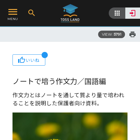
MENU
VIEW:
5791
いいね
ノートで培う作文力／国語編
作文力とはノートを通して質より量で培われ
ることを説明した保護者向け資料。