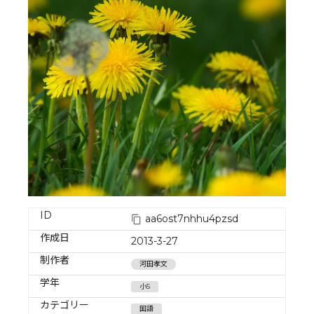
ID
aa6ost7nhhu4pzsd
作成日
2013-3-27
制作者
河田孝文
学年
小5
カテゴリー
国語