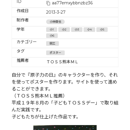
ID
aa77emxybbnzbz36
作成日
2013-3-27
制作者
小林俊也
学年
小1
小2
小3
小4
小5
小6
カテゴリー
図工
タグ
ポスター
推薦者
ＴＯＳＳ熊本ＭＬ
自分で『原子力の日』のキャラクターを作り、それ
を使ってポスターを作ります。サイトを使って進め
ることができます。
（ＴＯＳＳ熊本ＭＬ推薦）
平成１９年８月の「子どもＴＯＳＳデー」で取り組
んだ実践です。
子どもたちが仕上げた作品です。