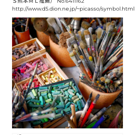
Ｓ熊本ＭＬ推薦） No.6411162
http://www.d5.dion.ne.jp/~picasso/symbol.html