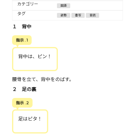
カテゴリー
国語
タグ
姿勢
書写
音読
１ 背中
指示 . 1
背中は、ピン！
腰骨を立て、背中をのばす。
２ 足の裏
指示 . 2
足はピタ！