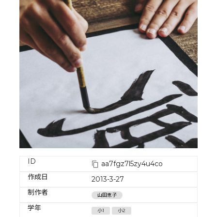
ID
aa7fgz7l5zy4u4co
作成日
2013-3-27
制作者
山田恵子
学年
小1
小2