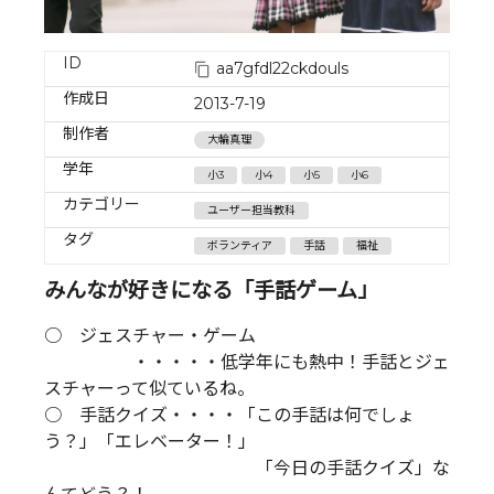
ID
aa7gfdl22ckdouls
作成日
2013-7-19
制作者
大輪真理
学年
小3
小4
小5
小6
カテゴリー
ユーザー担当教科
タグ
ボランティア
手話
福祉
みんなが好きになる「手話ゲーム」
○ ジェスチャー・ゲーム
・・・・・低学年にも熱中！手話とジェ
スチャーって似ているね。
○ 手話クイズ・・・・「この手話は何でしょ
う？」「エレベーター！」
「今日の手話クイズ」な