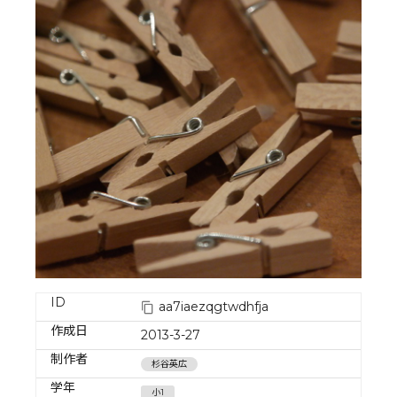
ID
aa7iaezqgtwdhfja
作成日
2013-3-27
制作者
杉谷英広
学年
小1