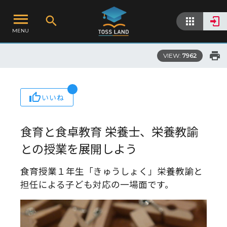
MENU
VIEW:
7962
いいね
食育と食卓教育 栄養士、栄養教諭
との授業を展開しよう
食育授業１年生「きゅうしょく」栄養教諭と
担任による子ども対応の一場面です。