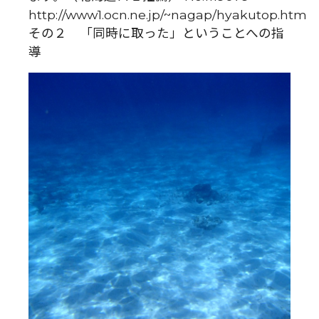
http://www1.ocn.ne.jp/~nagap/hyakutop.htm
その２ 「同時に取った」ということへの指
導