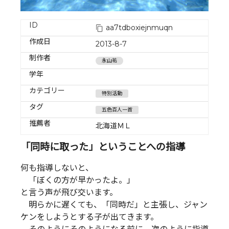
ID
aa7tdboxiejnmuqn
作成日
2013-8-7
制作者
永山祐
学年
カテゴリー
特別活動
タグ
五色百人一首
推薦者
北海道ＭＬ
「同時に取った」ということへの指導
何も指導しないと、
「ぼくの方が早かったよ。」
と言う声が飛び交います。
明らかに遅くても、「同時だ」と主張し、ジャン
ケンをしようとする子が出てきます。