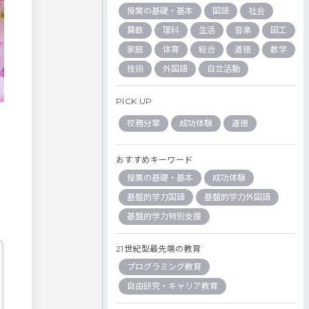
授業の基礎・基本
国語
社会
算数
理科
生活
音楽
図工
家庭
体育
総合
道徳
数学
技術
外国語
自立活動
PICK UP
校務分掌
成功体験
道徳
おすすめキーワード
授業の基礎・基本
成功体験
基盤的学力国語
基盤的学力外国語
基盤的学力特別支援
21世紀型最先端の教育
プログラミング教育
自由研究・キャリア教育