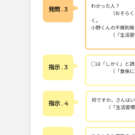
わかった人？
発問 . 3
（おそらく１回で
く。
小野くんの不規則発
（「生活習慣
□は「しかく」と読
指示 . 3
（「食後に歯をみ
何ですか。さんはい
指示 . 4
（「生活習慣」