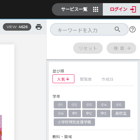
サービス一覧
ログイン
VIEW:
4626
リセット
検 索
並び順
人気
閲覧数
作成日
学年
対
小1
小2
小3
小4
小5
小6
中1
中2
中3
高校生
小学校特別支援学級
教科・領域