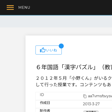
MENU
いいね
６年国語「漢字パズル」（教
２０１２年５月「小野くん」がいるク
して行った授業です。コンテンツもあ
ID
aa7vmsfsvys
作成日
2013-3-27
制作者