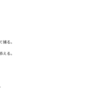
て捕る。
添える。
。