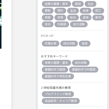
授業の基礎・基本
国語
社会
算数
理科
生活
音楽
図工
家庭
体育
総合
道徳
数学
技術
外国語
自立活動
PICK UP
校務分掌
成功体験
道徳
おすすめキーワード
授業の基礎・基本
成功体験
基盤的学力国語
基盤的学力外国語
基盤的学力特別支援
21世紀型最先端の教育
プログラミング教育
自由研究・キャリア教育