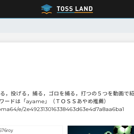
る，投げる，捕る，ゴロを捕る，打つの５つを動画で
ワードは「ayame」（ＴＯＳＳあやめ推薦）
p/koma64/e/2e492313016338463d63e4d7a8aa6ba1
676roy