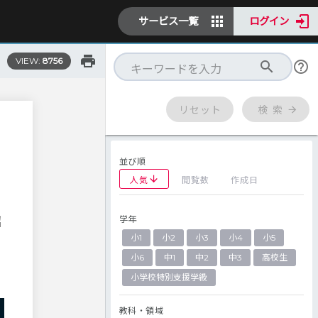
サービス一覧
ログイン
VIEW:
8756
リセット
検 索
並び順
人気
閲覧数
作成日
学年
紹
小1
小2
小3
小4
小5
小6
中1
中2
中3
高校生
小学校特別支援学級
教科・領域