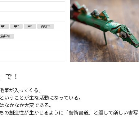
中1
中2
中3
高校生
校務詳細
」で！
毛筆が入ってくる。
ということが主な活動になっている。
はなかなか大変である。
ちの創造性が生かせるように「藝術書道」と題して楽しい書写