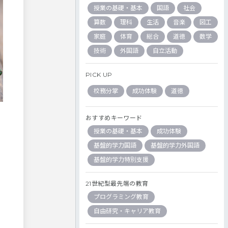
授業の基礎・基本
国語
社会
算数
理科
生活
音楽
図工
家庭
体育
総合
道徳
数学
技術
外国語
自立活動
PICK UP
校務分掌
成功体験
道徳
おすすめキーワード
授業の基礎・基本
成功体験
基盤的学力国語
基盤的学力外国語
基盤的学力特別支援
21世紀型最先端の教育
プログラミング教育
自由研究・キャリア教育