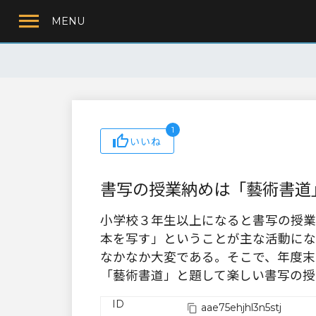
MENU
1
いいね
書写の授業納めは「藝術書道
小学校３年生以上になると書写の授業
本を写す」ということが主な活動にな
なかなか大変である。そこで、年度末
「藝術書道」と題して楽しい書写の授
ID
aae75ehjhl3n5stj