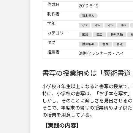
作成日
2013-8-15
制作者
鈴木恒太
学年
小3
小4
小5
小6
カテゴリー
国語
図工
特別活動
タグ
授業納め
書写
書道
推薦者
法則化ランナーズ・ハイ
書写の授業納めは「藝術書道
小学校３年生以上になると書写の授業で、
特に、小学校の書写は、「お手本を写す」
しかし、そのことに楽しさを見出させるの
そこで、年度末の書写の授業納めは子供た
の授業を用意している。
【実践の内容】