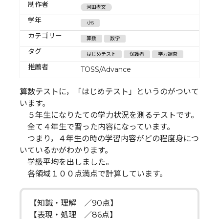
制作者
河田孝文
学年
小5
カテゴリー
算数
数学
タグ
はじめテスト
保護者
学力調査
推薦者
TOSS/Advance
算数テストに，「はじめテスト」というのがついて
います。
５年生になりたての学力状況を測るテストです。
全て４年生で習った内容になっています。
つまり，４年生の時の学習内容がどの程度身につ
いているかがわかります。
学級平均を出しました。
各領域１００点満点で計算しています。
【知識・理解 ／90点】
【表現・処理 ／86点】