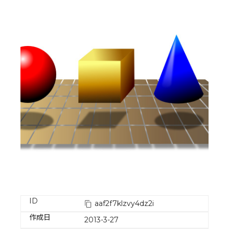
ID
aaf2f7klzvy4dz2i
作成日
2013-3-27