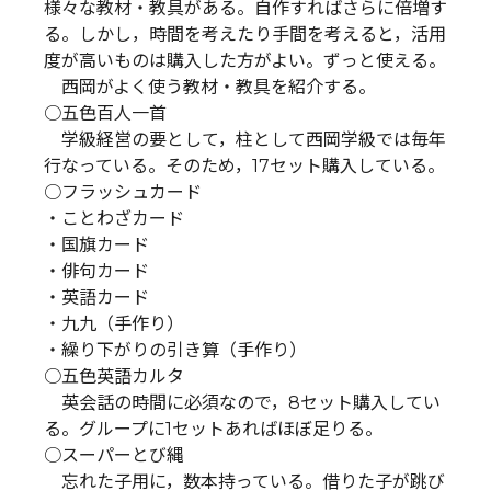
様々な教材・教具がある。自作すればさらに倍増す
る。しかし，時間を考えたり手間を考えると，活用
度が高いものは購入した方がよい。ずっと使える。
西岡がよく使う教材・教具を紹介する。
○五色百人一首
学級経営の要として，柱として西岡学級では毎年
行なっている。そのため，17セット購入している。
○フラッシュカード
・ことわざカード
・国旗カード
・俳句カード
・英語カード
・九九（手作り）
・繰り下がりの引き算（手作り）
○五色英語カルタ
英会話の時間に必須なので，8セット購入してい
る。グループに1セットあればほぼ足りる。
○スーパーとび縄
忘れた子用に，数本持っている。借りた子が跳び