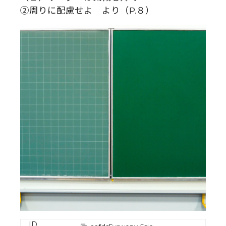
②周りに配慮せよ より（P.８）
ID