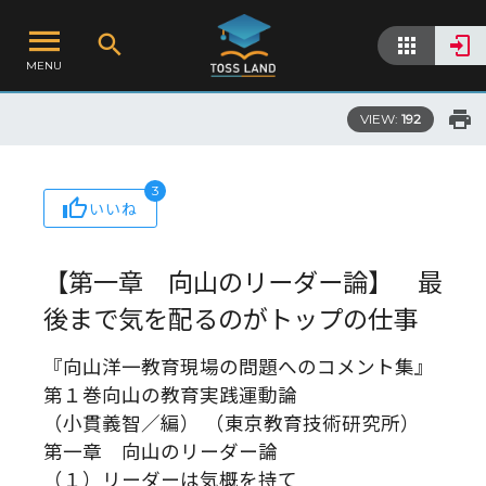
MENU
VIEW:
192
3
いいね
【第一章 向山のリーダー論】 最
後まで気を配るのがトップの仕事
『向山洋一教育現場の問題へのコメント集』
第１巻向山の教育実践運動論
（小貫義智／編） （東京教育技術研究所）
第一章 向山のリーダー論
（１）リーダーは気概を持て