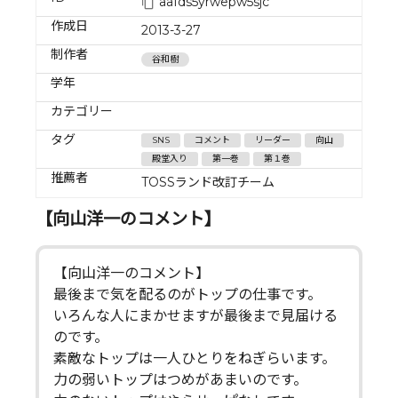
aafds5yrwepw5sjc
作成日
2013-3-27
制作者
谷和樹
学年
カテゴリー
タグ
SNS
コメント
リーダー
向山
殿堂入り
第一巻
第１巻
推薦者
TOSSランド改訂チーム
【向山洋一のコメント】
【向山洋一のコメント】
最後まで気を配るのがトップの仕事です。
いろんな人にまかせますが最後まで見届ける
のです。
素敵なトップは一人ひとりをねぎらいます。
力の弱いトップはつめがあまいのです。