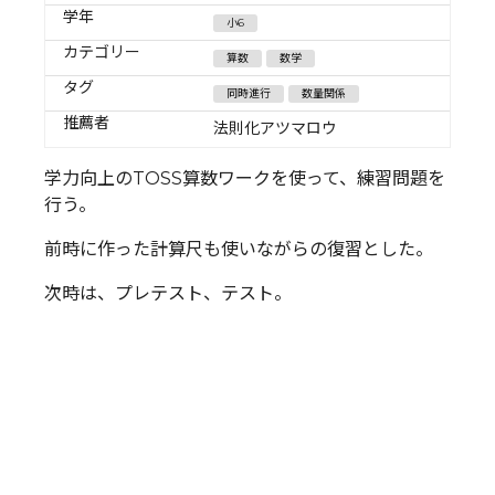
学年
小6
カテゴリー
算数
数学
タグ
同時進行
数量関係
推薦者
法則化アツマロウ
学力向上のTOSS算数ワークを使って、練習問題を
行う。
前時に作った計算尺も使いながらの復習とした。
次時は、プレテスト、テスト。