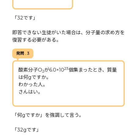
「32です」
即答できない生徒がいた場合は、分子量の求め方を
復習する必要がある。
発問 . 3
23
酸素分子O
が6.0×10
個集まったとき、質量
2
は何gですか。
わかった人。
さんはい。
「何gですか」を強調して言う。
「32gです」