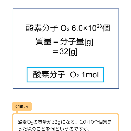
発問 . 4
23
酸素O
の質量が32gになる、6.0×10
個集ま
2
った塊のことを何というのですか。