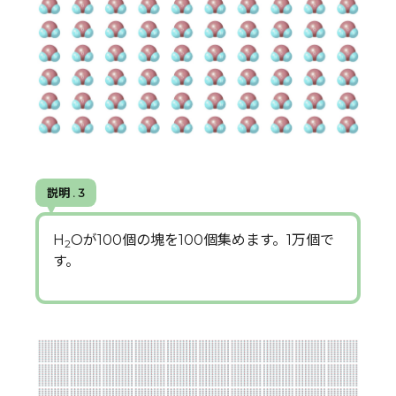
説明 . 3
H
Oが100個の塊を100個集めます。1万個で
2
す。