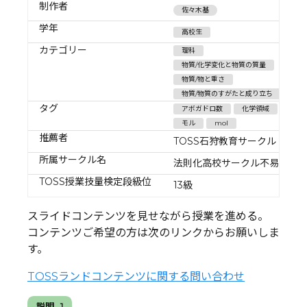
制作者
佐々木基
学年
高校生
カテゴリー
理科
物質/化学変化と物質の質量
物質/物と重さ
物質/物質のすがたと成り立ち
タグ
アボガドロ数
化学領域
モル
mol
推薦者
TOSS石狩教育サークル
所属サークル名
法則化高校サークル不易
TOSS授業技量検定段級位
13級
スライドコンテンツを見せながら授業を進める。
コンテンツご希望の方は次のリンクからお願いしま
す。
TOSSランドコンテンツに関する問い合わせ
説明 . 1