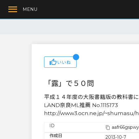
MENU
いいね
「露」で５０問
平成１４年度の大阪書籍版の教科書に
LAND奈良ML推薦 No.1115173
http://www3.ocn.ne.jp/~shumasu
ID
aafr66gspw
作成日
2013-10-7