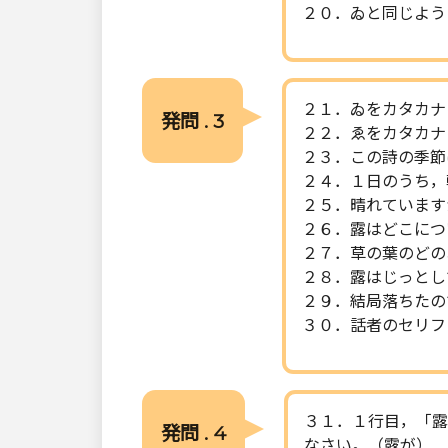
２０．ゐと同じよう
２１．ゐをカタカナ
発問 . 3
２２．ゑをカタカナ
２３．この詩の季節
２４．１日のうち，
２５．晴れています
２６．露はどこにつ
２７．草の葉のどの
２８．露はじっとし
２９．結局落ちたの
３０．話者のセリフ
３１．１行目，「露
発問 . 4
なさい。（露が）