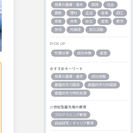
授業の基礎・基本
国語
社会
算数
理科
生活
音楽
図工
家庭
体育
総合
道徳
数学
技術
外国語
自立活動
PICK UP
校務分掌
成功体験
道徳
おすすめキーワード
授業の基礎・基本
成功体験
基盤的学力国語
基盤的学力外国語
基盤的学力特別支援
21世紀型最先端の教育
プログラミング教育
自由研究・キャリア教育