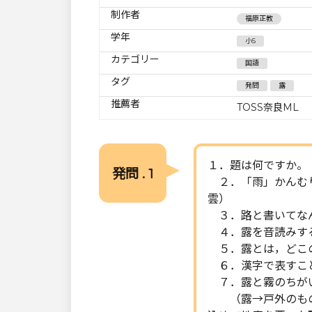
制作者
福原正教
学年
小5
カテゴリー
国語
タグ
発問
露
推薦者
TOSS奈良ML
１．題は何ですか。
発問 . 1
２．「雨」かんむり
雲）
３．路と書いてな
４．露を音読みす
５．露とは，どこの
６．漢字で表すこと
７．露と霧のちが
（露→戸外のもの