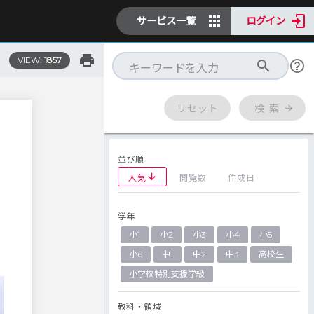
サービス一覧
ログイン
VIEW:
1857
リセット
検 索
並び順
人気
閲覧数
作成日
学年
小1
小2
小3
小4
小5
小6
中1
中2
中3
高校生
小学校特別支援学級
教科・領域