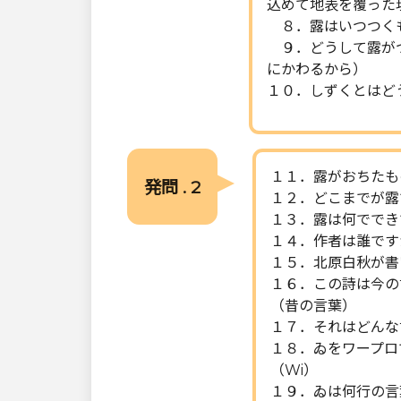
込めて地表を覆った
８．露はいつつく
９．どうして露がつ
にかわるから）
１０．しずくとはど
１１．露がおちたも
発問 . 2
１２．どこまでが露
１３．露は何ででき
１４．作者は誰です
１５．北原白秋が書
１６．この詩は今の
（昔の言葉）
１７．それはどんな
１８．ゐをワープロ
（Wi）
１９．ゐは何行の言