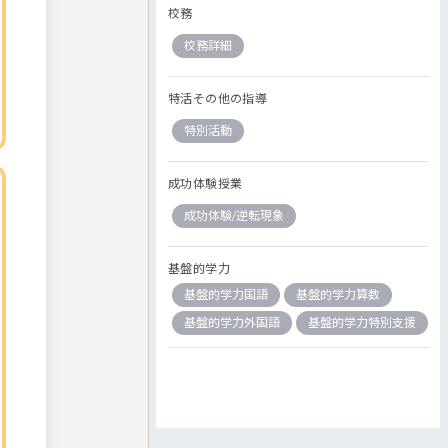
校務
校務詳細
特活その他の指導
特別活動
成功体験授業
成功体験/逆転現象
基盤的学力
基盤的学力国語
基盤的学力算数
基盤的学力外国語
基盤的学力特別支援