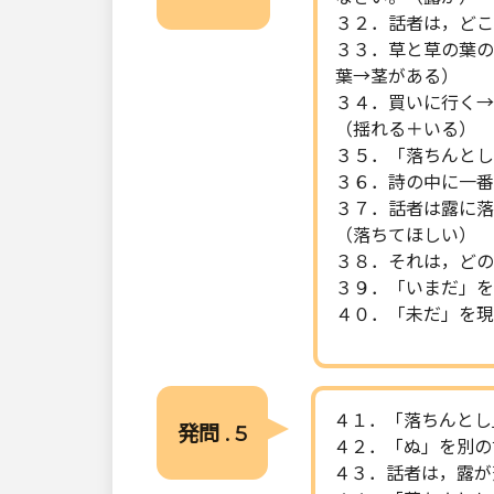
３２．話者は，どこ
３３．草と草の葉
葉→茎がある）
３４．買いに行く→
（揺れる＋いる）
３５．「落ちんとし
３６．詩の中に一番
３７．話者は露に落
（落ちてほしい）
３８．それは，どの
３９．「いまだ」を
４０．「未だ」を現
４１．「落ちんとし
発問 . 5
４２．「ぬ」を別の
４３．話者は，露が