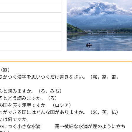
（露）
がつく漢字を思いつくだけ書きなさい。（霧，霜，雷，
んと読みますか。（ろ，みち）
るとどう読みますか。（ろ）
国を表す漢字ですか。（ロシア）
ができる国にはどんな国がありますか。（米，英，仏）
いは何ですか。
につく小さな水滴 霧→微細な水滴が煙のように立ち