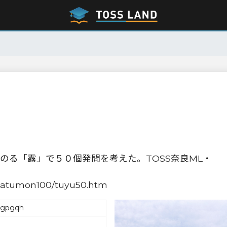
のる「露」で５０個発問を考えた。TOSS奈良ML・
/hatumon100/tuyu50.htm
ygpgqh