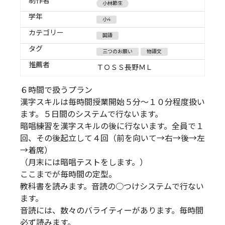
制作者
小林節生
学年
小4
カテゴリー
国語
タグ
三つのお願い
物語文
推薦者
ＴＯＳＳ長野ＭＬ
６時間で扱うプラン
漢字スキルは毎時間授業開始５分～１０分程度扱い
ます。５日間のシステムで行ないます。
暗唱練習を漢字スキルの後に行ないます。全員で１
回、その後起立して４回（前を向いて→右→後→左
→着席）
（月末には暗唱テストをします。）
ここまでが毎時間の定型。
教科書を読みます。音読の○つけシステムで行ない
ます。
音読には、数々のバライティーがあります。毎時間
必ず読みます。