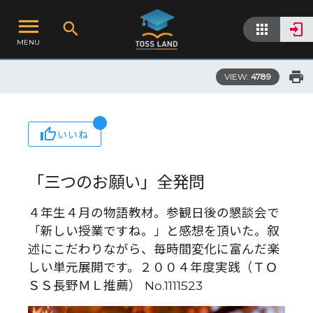
MENU
VIEW:
4789
いいね
「三つのお願い」全発問
４年生４月の物語教材。参観日後の懇談会で
「新しい授業ですね。」と感想を頂いた。叙
述にこだわりながら、毎時間変化に富んだ楽
しい単元展開です。２００４年度実践（ＴＯ
ＳＳ長野ＭＬ推薦） No.1111523