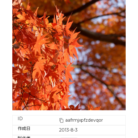
ID
aafrmjxpfzdevqor
作成日
2013-8-3