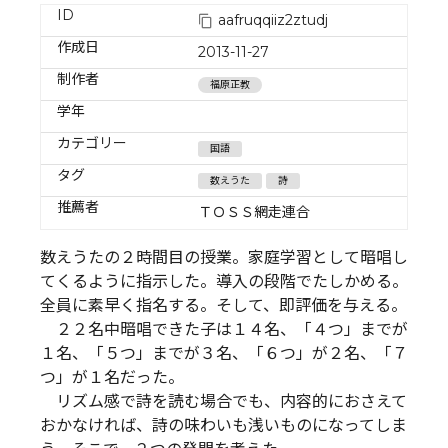
ID
aafruqqiiz2ztudj
作成日
2013-11-27
制作者
福原正教
学年
カテゴリー
国語
タグ
数えうた
詩
推薦者
ＴＯＳＳ網走連合
数えうたの２時間目の授業。家庭学習として暗唱し
てくるように指示した。導入の段階でたしかめる。
全員に素早く指名する。そして、即評価を与える。
２２名中暗唱できた子は１４名、「４つ」までが
１名、「５つ」までが３名、「６つ」が２名、「７
つ」が１名だった。
リズム感で詩を読む場合でも、内容的におさえて
おかなければ、詩の味わいも浅いものになってしま