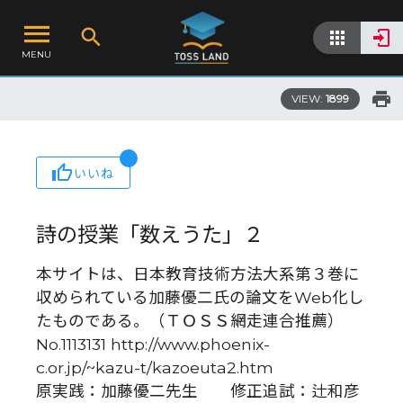
MENU
VIEW:
1899
いいね
詩の授業「数えうた」２
本サイトは、日本教育技術方法大系第３巻に
収められている加藤優二氏の論文をWeb化し
たものである。（ＴＯＳＳ網走連合推薦）
No.1113131 http://www.phoenix-
c.or.jp/~kazu-t/kazoeuta2.htm
原実践：加藤優二先生 修正追試：辻和彦