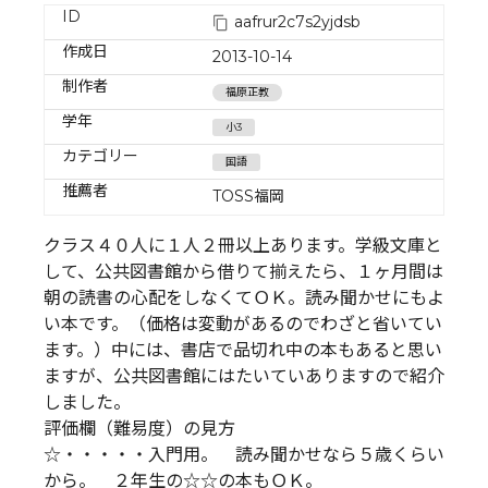
ID
aafrur2c7s2yjdsb
作成日
2013-10-14
制作者
福原正教
学年
小3
カテゴリー
国語
推薦者
TOSS福岡
クラス４０人に１人２冊以上あります。学級文庫と
して、公共図書館から借りて揃えたら、１ヶ月間は
朝の読書の心配をしなくてＯＫ。読み聞かせにもよ
い本です。（価格は変動があるのでわざと省いてい
ます。）中には、書店で品切れ中の本もあると思い
ますが、公共図書館にはたいていありますので紹介
しました。
評価欄（難易度）の見方
☆・・・・・入門用。 読み聞かせなら５歳くらい
から。 ２年生の☆☆の本もＯＫ。