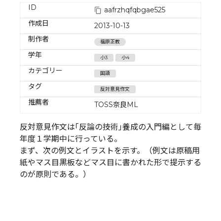
ID
aafrzhqfqbgae525
作成日
2013-10-13
制作者
福原正教
学年
小3
小4
カテゴリー
国語
タグ
反対意見作文
推薦者
TOSS奈良ML
反対意見作文は｢反論の技術｣養成の入門編として毎
年度１学期中に行っている。
まず、次の例文とイラストを示す。（例文は原稿用
紙やマス目黒板などマス目に書かれた形で提示する
のが原則である。）