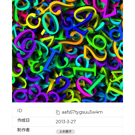
ID
aafs57tygsuu3w4m
作成日
2013-3-27
制作者
上木朋子