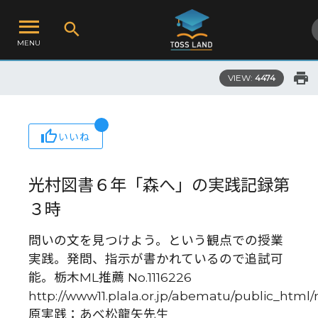
MENU
VIEW:
4474
いいね
光村図書６年「森へ」の実践記録第
３時
問いの文を見つけよう。という観点での授業
実践。発問、指示が書かれているので追試可
能。栃木ML推薦 No.1116226
http://www11.plala.or.jp/abematu/public_html
原実践：あべ松龍矢先生