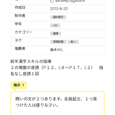
aafsekjcojgxs5rw
作成日
2013-8-20
制作者
田中直行
学年
小6
カテゴリー
国語
タグ
実践記録
森へ
推薦者
栃木ML
前半漢字スキルの指導
２の場面の音読（P１２、L８～P１７、L２） 指
名なし音読１回
指示 . 1
問いの文が２つあります。全員起立、１つ見
つけた人は座りなさい。