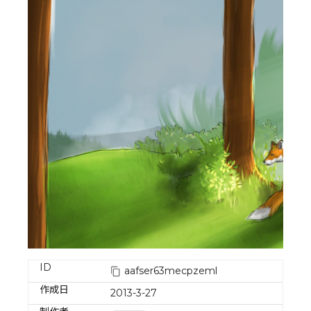
ID
aafser63mecpzeml
作成日
2013-3-27