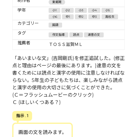
制作者
東郷晃
学年
小1
小2
小3
小4
小5
小6
中1
中2
中3
高校生
カテゴリー
国語
タグ
作文指導
読点
達意の文
推薦者
ＴＯＳＳ滋賀ＭＬ
「あいまいな文」(吉岡剛氏)を修正追試した。(修正
点と理由はページの最後にあります。)達意の文を
書くためには読点と漢字の使用に注意しなければな
らない。5年生の子どもたちは、楽しみながら読点
と漢字の使用の大切さに気づくことができた。
(Ｃ＝フラッシュムービーのクリック)
Ｃ (ほしいくつある？)
指示 . 1
画面の文を読みます。